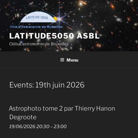
Aller
au
contenu
principal
LATITUDE5050 ASBL
Club d'astronomie de Bruxelles
Menu
Events: 19th juin 2026
Astrophoto tome 2 par Thierry Hanon
Degroote
19/06/2026 20:30
–
23:00