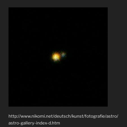
http://www.nikomi.net/deutsch/kunst/fotografie/astro/
astro-gallery-index-d.htm