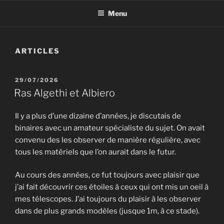
Menu
ARTICLES
PUBLIÉ
29/07/2026
LE
Ras Algethi et Albiero
Il y a plus d’une dizaine d’années, je discutais de
binaires avec un amateur spécialiste du sujet. On avait
convenu des les observer de manière régulière, avec
tous les matériels que l’on aurait dans le futur.
Au cours des années, ce fut toujours avec plaisir que
j’ai fait découvrir ces étoiles à ceux qui ont mis un oeil à
mes télescopes. J’ai toujours du plaisir à les observer
dans de plus grands modèles (jusque 1m, à ce stade).