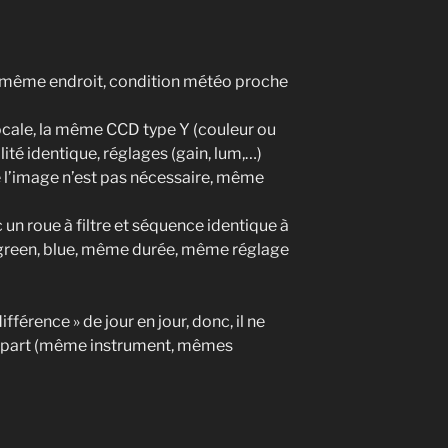
 même endroit, condition météo proche
cale, la même CCD type Y (couleur ou
ité identique, réglages (gain, lum,…)
de l’image n’est pas nécessaire, même
un roue à filtre et séquence identique à
d, green, blue, même durée, même réglage
ifférence » de jour en jour, donc, il ne
départ (même instrument, mêmes