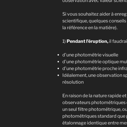
observation avec valeur scienti
Si vous souhaitez aider à enre
scientifique, quelques conseils (
la référence en la matière).
1)
Pendant l’éruption,
il faudra
d’une photométrie visuelle
d’une photométrie optique mult
d’une photométrie proche infr
Idéalement, une observation s
résolution
En raison de la nature rapide et
observateurs photométriques d
un seul filtre photométrique, ou
photométriques standard que 
étalonnage identique entre me