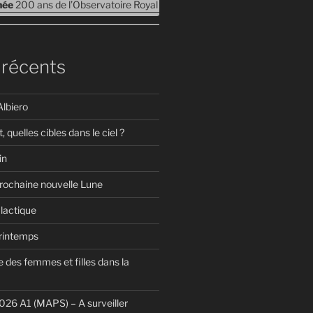
rnée
200 ans de l’Observatoire Royal de Belgique – Journées Portes ouv
 récents
Albiero
t, quelles cibles dans le ciel ?
in
prochaine nouvelle Lune
lactique
Printemps
 des femmes et filles dans la
26 A1 (MAPS) – A surveiller