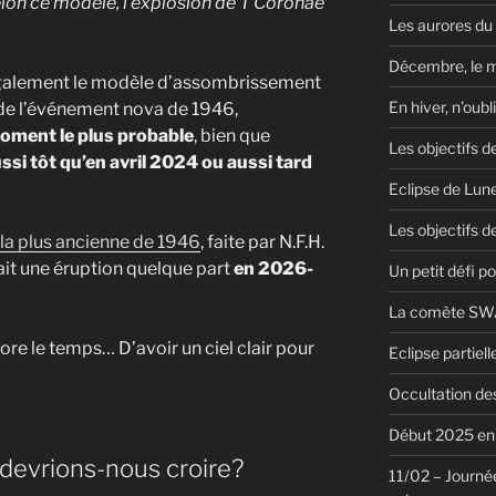
elon ce modèle, l’explosion de T Coronae
Les aurores du
Décembre, le 
 également le modèle d’assombrissement
En hiver, n’oubl
 de l’événement nova de 1946,
ment le plus probable
, bien que
Les objectifs d
ssi tôt qu’en avril 2024 ou aussi tard
Eclipse de Lun
Les objectifs de
 la plus ancienne de 1946
, faite par N.F.H.
ait une éruption quelque part
en 2026-
Un petit défi pou
La comète SWA
ore le temps… D’avoir un ciel clair pour
Eclipse partiel
Occultation des
Début 2025 en 
n devrions-nous croire?
11/02 – Journée