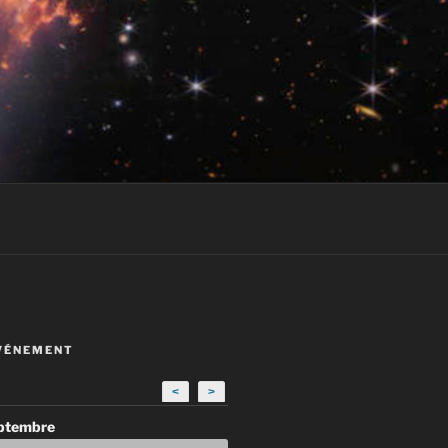
VÉNEMENT
<
>
eptembre