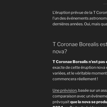
L’éruption prévue de la T Coro
l’un des événements astronomi
dernières années. Oui, mais qua
T Coronae Borealis es
nova?
T Coronae Borealis n’est pas
exacte de cette éruption nova e
variées, et le véritable moment
commencera réellement !
Une prévision
, basée sur un a
comparaison avec un événement
prévoyait
que la nova se prod