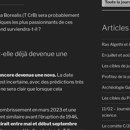
Toute la jou
na Borealis (T CrB) sera probablement
ques les plus passionnants de ces
Articles
nd surviendra-t-il ?
Ras Algethi et 
t-elle déjà devenue une
En juillet et aoû
Les cibles de ju
 encore devenue une nova.
La date
Profitez de la 
st incertaine, avec des prédictions très
Archéologie Ga
 ne sera clair que lorsque cela
Les cibles du 
11/02 – Journée
ssombrissement en mars 2023 et une
science
 similaire avant l’éruption de 1946,
uirait entre mai et début septembre
Le comète C/20