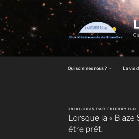
Aller
au
contenu
principal
Cl
Qui sommes nous ?
La vie d
PUBLIÉ
18/01/2025
PAR
THIERRY H-D
LE
Lorsque la « Blaze S
être prêt.