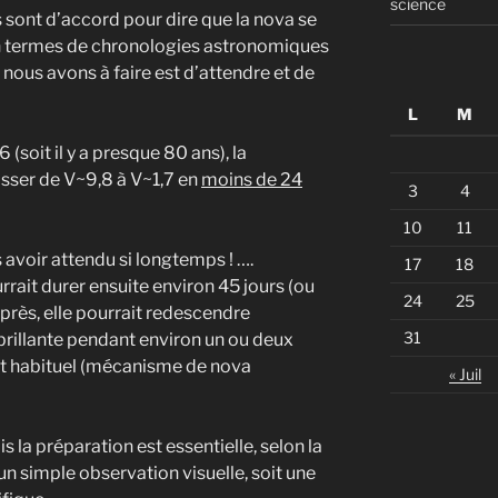
science
 sont d’accord pour dire que la nova se
n termes de chronologies astronomiques
nous avons à faire est d’attendre et de
L
M
 (soit il y a presque 80 ans), la
asser de V~9,8 à V~1,7 en
moins de 24
3
4
10
11
s avoir attendu si longtemps ! ….
17
18
rrait durer ensuite environ 45 jours (ou
24
25
près, elle pourrait redescendre
31
brillante pendant environ un ou deux
at habituel (mécanisme de nova
« Juil
s la préparation est essentielle, selon la
n simple observation visuelle, soit une