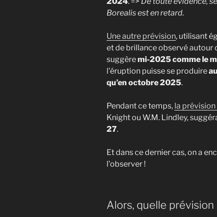
2024
. =>
De toute évidence, s
Borealis est en retard.
Une autre prévision
, utilisant
et de brillance observé autour
suggère
mi-2025 comme le mo
l’éruption puisse se produire
au
qu’en octobre 2025
.
Pendant ce temps,
la prévision
Knight ou W.M. Lindley, suggér
27
.
Et dans ce dernier cas, on a enc
l’observer !
Alors, quelle prévisio