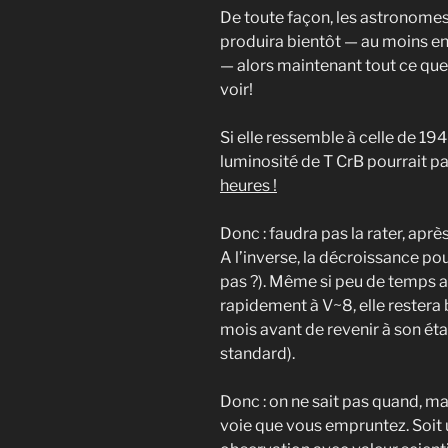
De toute façon, les astronomes
produira bientôt — au moins e
— alors maintenant tout ce que 
voir!
Si elle ressemble à celle de 1946
luminosité de T CrB pourrait p
heures !
Donc : faudra pas la rater, aprè
A l’inverse, la décroissance pou
pas ?). Même si peu de temps a
rapidement à V~8, elle restera 
mois avant de revenir à son ét
standard).
Donc : on ne sait pas quand, mai
voie que vous empruntez. Soit u