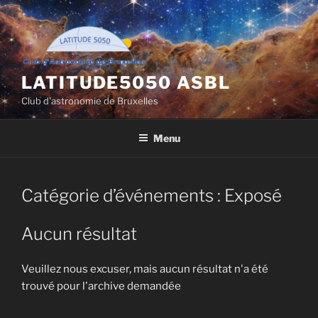
Aller
au
contenu
principal
LATITUDE5050 ASBL
Club d'astronomie de Bruxelles
Menu
Catégorie d’événements :
Exposé
Aucun résultat
Veuillez nous excuser, mais aucun résultat n'a été
trouvé pour l'archive demandée