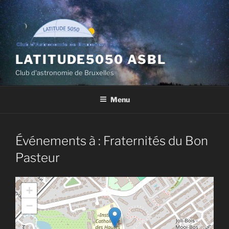
Aller
au
contenu
principal
LATITUDE5050 ASBL
Club d'astronomie de Bruxelles
Menu
Événements à :
Fraternités du Bon
Pasteur
+
−