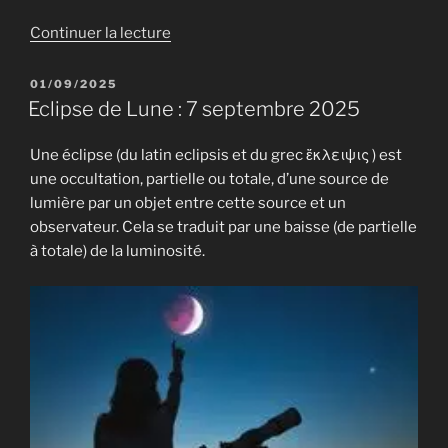
de
Continuer la lecture
« Les
objectifs
PUBLIÉ
01/09/2025
LE
de
Eclipse de Lune : 7 septembre 2025
l’automne »
Une éclipse (du latin eclipsis et du grec ἔκλειψις ) est
une occultation, partielle ou totale, d’une source de
lumière par un objet entre cette source et un
observateur. Cela se traduit par une baisse (de partielle
à totale) de la luminosité.