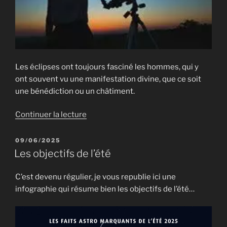
Les éclipses ont toujours fasciné les hommes, qui y
ont souvent vu une manifestation divine, que ce soit
une bénédiction ou un châtiment.
de
Continuer la lecture
« Eclipse
de
PUBLIÉ
09/06/2025
LE
Lune
Les objectifs de l’été
:
7
C’est devenu régulier, je vous republie ici une
septembre
infographie qui résume bien les objectifs de l’été…
2025 »