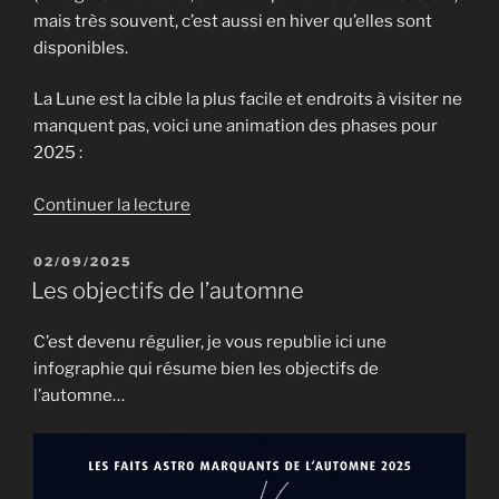
mais très souvent, c’est aussi en hiver qu’elles sont
disponibles.
La Lune est la cible la plus facile et endroits à visiter ne
manquent pas, voici une animation des phases pour
2025 :
de
Continuer la lecture
« En
hiver,
PUBLIÉ
02/09/2025
LE
n’oublions
Les objectifs de l’automne
pas
la
C’est devenu régulier, je vous republie ici une
Lune
infographie qui résume bien les objectifs de
et
l’automne…
les
planètes
! »