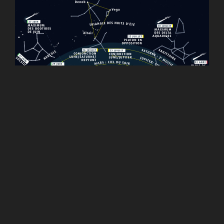
Source :
les faits astro marquants de l’été 2025
Et quelques commentaires sur base de plusieurs