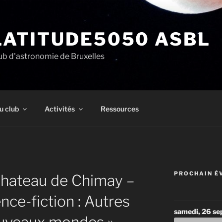
LATITUDE5050 ASBL
ub d'astronomie de Bruxelles
u club
Activités
Ressources
PROCHAIN É
hateau de Chimay –
nce-fiction : Autres
samedi, 26 s