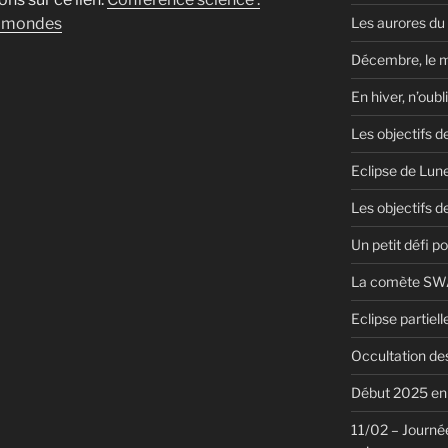
Les aurores du
x mondes
Décembre, le 
En hiver, n’oubl
Les objectifs d
Eclipse de Lun
Les objectifs de
Un petit défi pou
La comète SWA
Eclipse partiel
Occultation des
Début 2025 en 
11/02 – Journée