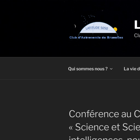
Aller
au
contenu
principal
Cl
Qui sommes nous ?
La vie d
Conférence au C
« Science et Scie