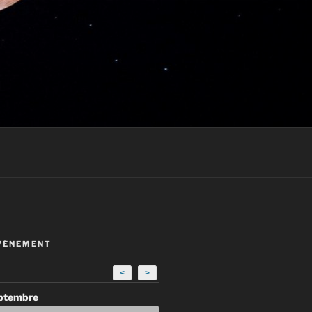
VÉNEMENT
<
>
eptembre