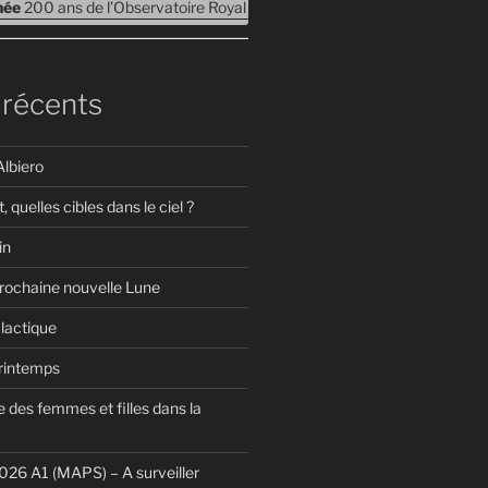
rnée
200 ans de l’Observatoire Royal de Belgique – Journées Portes ouv
 récents
Albiero
t, quelles cibles dans le ciel ?
in
prochaine nouvelle Lune
lactique
Printemps
 des femmes et filles dans la
26 A1 (MAPS) – A surveiller