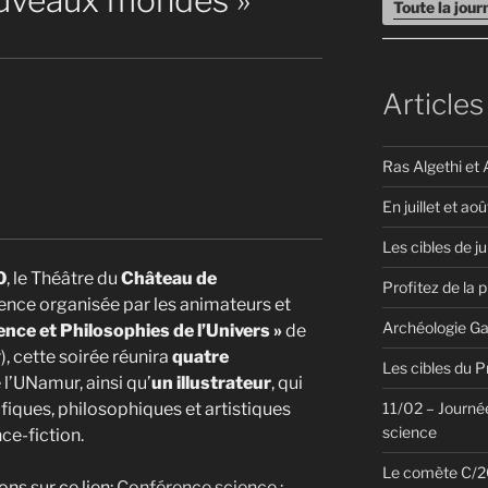
nouveaux mondes »
Toute la jou
Articles
Ras Algethi et 
En juillet et aoû
Les cibles de ju
0
, le Théâtre du
Château de
Profitez de la 
ence organisée par les animateurs et
Archéologie Ga
ence et Philosophies de l’Univers »
de
, cette soirée réunira
quatre
Les cibles du 
 l’UNamur, ainsi qu’
un illustrateur
, qui
11/02 – Journée
ifiques, philosophiques et artistiques
science
ce-fiction.
Le comète C/20
ons sur ce lien:
Conférence science :