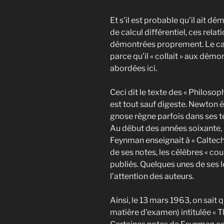
Et s’il est probable qu’il ait d
de calcul différentiel, ces rela
démontrées proprement. Le calc
parce qu’il « collait » aux dém
abordées ici.
Ceci dit le texte des « Philoso
est tout sauf digeste. Newton éta
gnose règne parfois dans ses t
Au début des années soixante, 
Feynman enseignait à « Caltech 
de ses notes, les célèbres « co
publiés. Quelques unes de ses
l’attention des auteurs.
Ainsi, le 13 mars 1963, on sai
matière d’examen) intitulée « 