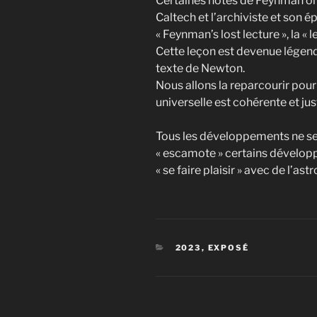
Certaines notes de Feynman ont
Caltech et l’archiviste et son ép
« Feynman’s lost lecture », la «
Cette leçon est devenue légenda
texte de Newton.
Nous allons la reparcourir pou
universelle est cohérente et just
Tous les développements ne ser
« escamote » certains développe
« se faire plaisir » avec de l’as
CATÉGORIES
2023
,
EXPOSÉ