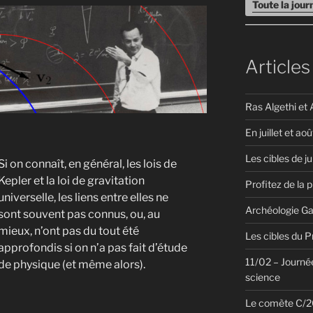
Toute la jou
Articles
Ras Algethi et 
En juillet et aoû
Les cibles de ju
Si on connaît, en général, les lois de
Kepler et la loi de gravitation
Profitez de la 
universelle, les liens entre elles ne
Archéologie Ga
sont souvent pas connus, ou, au
mieux, n’ont pas du tout été
Les cibles du 
approfondis si on n’a pas fait d’étude
11/02 – Journée
de physique (et même alors).
science
Le comète C/20