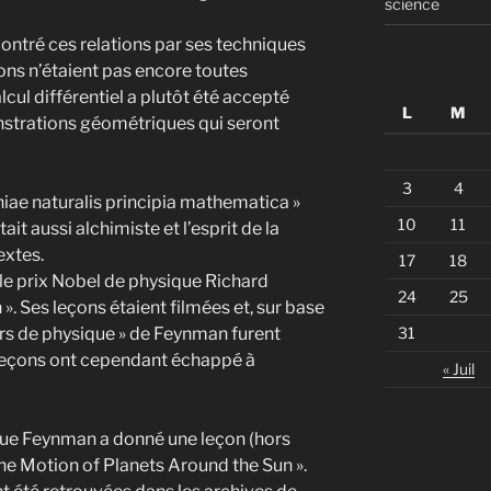
science
émontré ces relations par ses techniques
tions n’étaient pas encore toutes
ul différentiel a plutôt été accepté
L
M
onstrations géométriques qui seront
3
4
phiae naturalis principia mathematica »
10
11
it aussi alchimiste et l’esprit de la
extes.
17
18
le prix Nobel de physique Richard
24
25
». Ses leçons étaient filmées et, sur base
31
urs de physique » de Feynman furent
 leçons ont cependant échappé à
« Juil
t que Feynman a donné une leçon (hors
The Motion of Planets Around the Sun ».