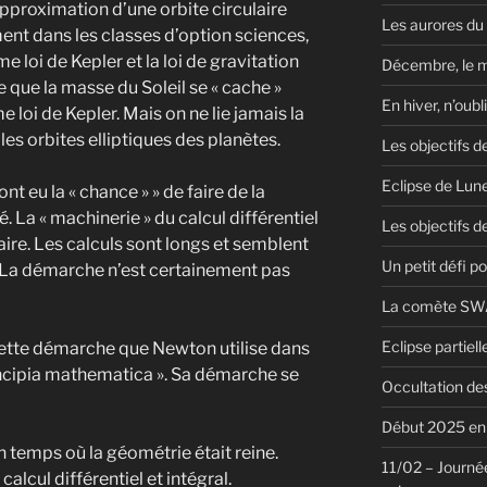
’approximation d’une orbite circulaire
Les aurores du
ment dans les classes d’option sciences,
ème loi de Kepler et la loi de gravitation
Décembre, le 
 que la masse du Soleil se « cache »
En hiver, n’oubl
e loi de Kepler. Mais on ne lie jamais la
 les orbites elliptiques des planètes.
Les objectifs d
Eclipse de Lun
ont eu la « chance » » de faire de la
. La « machinerie » du calcul différentiel
Les objectifs de
 faire. Les calculs sont longs et semblent
Un petit défi pou
r. La démarche n’est certainement pas
La comète SWA
Eclipse partiel
 cette démarche que Newton utilise dans
rincipia mathematica ». Sa démarche se
Occultation des
Début 2025 en 
son temps où la géométrie était reine.
11/02 – Journée
calcul différentiel et intégral.