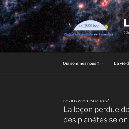
Aller
au
contenu
principal
Cl
Qui sommes nous ?
La vie d
PUBLIÉ
05/01/2023
PAR
JOSÉ
LE
La leçon perdue de
des planètes selo