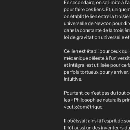
En secondaire, on se limite à l
pour faire ces liens. Et, unique
on établit le lien entre la troisi
universelle de Newton pour dire
dans la constante de la troisièm
loi de gravitation universelle et
Ce lien est établi pour ceux qui 
mécanique céleste à l’université
et intégral est utilisée pour ce
parfois tortueux pour y arrive
intuitive.
Pourtant, ce n’est pas du tout
les « Philosophiae naturalis p
veut géométrique.
Il obéissait ainsi à l’esprit de 
Il fût aussi un des inventeurs du 