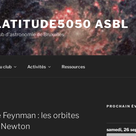
LATITUDE5050 ASBL
ub d'astronomie de Bruxelles
u club
Activités
Ressources
PROCHAIN É
 Feynman : les orbites
n Newton
samedi, 26 s