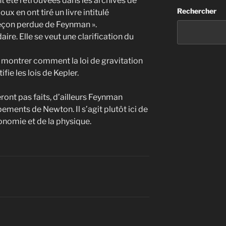
 été retrouvées dans les archives de
Rechercher
oux en ont tiré un livre intitulé
 leçon perdue de Feynman ».
ire. Elle se veut une clarification du
r montrer comment la loi de gravitation
ifie les lois de Kepler.
ont pas faits, d’ailleurs Feynman
ments de Newton. Il s’agit plutôt ici de
tronomie et de la physique.