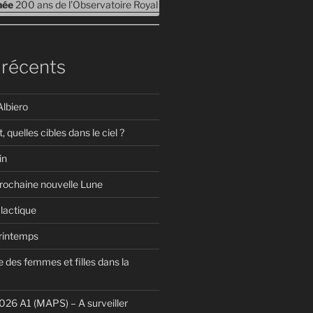
rnée
200 ans de l’Observatoire Royal de Belgique – Journées Portes ouv
 récents
Albiero
t, quelles cibles dans le ciel ?
in
prochaine nouvelle Lune
lactique
Printemps
 des femmes et filles dans la
26 A1 (MAPS) – A surveiller