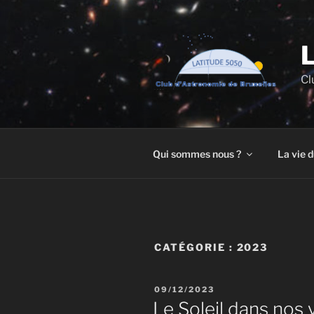
Aller
au
contenu
principal
Cl
Qui sommes nous ?
La vie d
CATÉGORIE :
2023
PUBLIÉ
09/12/2023
LE
Le Soleil dans nos v