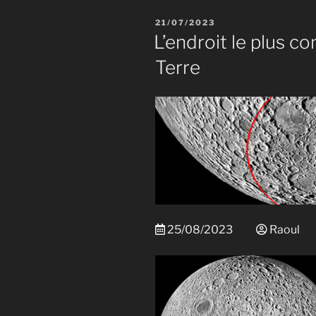
des
PUBLIÉ
21/07/2023
étoiles
LE
L’endroit le plus c
filantes
Terre
–
9/12/2023 
25/08/2023
Raoul