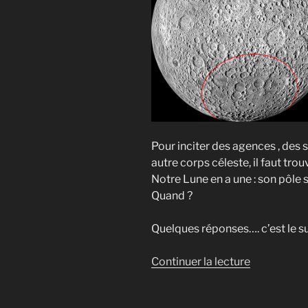
Pour inciter des agences , des s
autre corps céleste, il faut trou
Notre Lune en a une : son pôle
Quand ?
Quelques réponses…. c’est le s
de
Continuer la lecture
« L’endroit
le