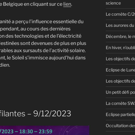
science
e Belgique en cliquant sur ce
lien
.
Le comète C/20
nité a perçu l’influence essentielle du
Les aurores du
Cependant, au cours des dernières
n des technologies et de l’électricité
Décembre, le 
destinées sont devenues de plus en plus
En hiver, n’oubl
bles aux sursauts de l’activité solaire.
nt, le Soleil s’immisce aujourd’hui dans
Les objectifs d
dien.
Eclipse de Lun
Les objectifs de
Un petit défi pou
La comète SWA
 filantes – 9/12/2023
Eclipse partiel
Occultation des