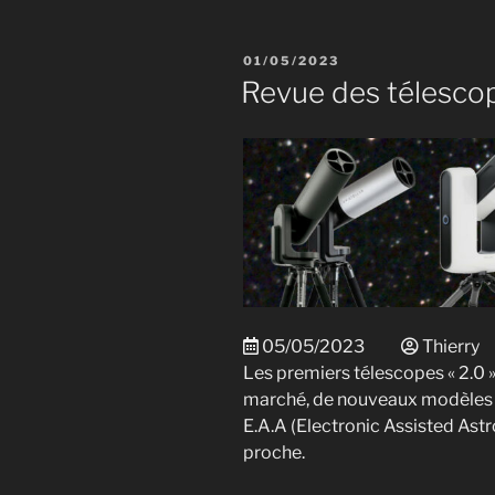
PUBLIÉ
01/05/2023
LE
Revue des télescop
05/05/2023
Thierry
Les premiers télescopes « 2.0 »
marché, de nouveaux modèles e
E.A.A (Electronic Assisted Ast
proche.