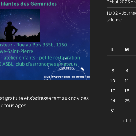
Début 2025 en 
11/02 – Journée
science
L
M
3
4
10
11
17
18
t gratuite et s’adresse tant aux novices
24
25
e tous âges.
31
« Juil