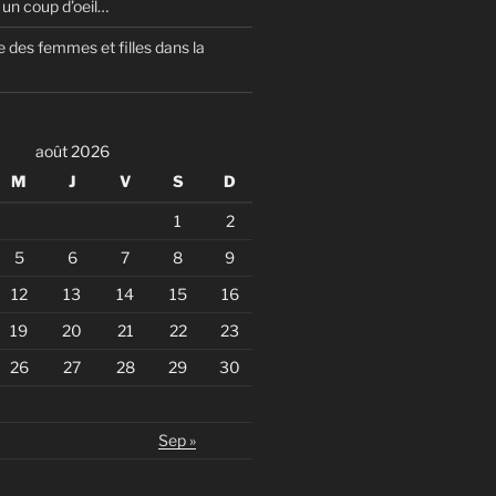
un coup d’oeil…
 des femmes et filles dans la
août 2026
M
J
V
S
D
1
2
5
6
7
8
9
12
13
14
15
16
19
20
21
22
23
26
27
28
29
30
Sep »