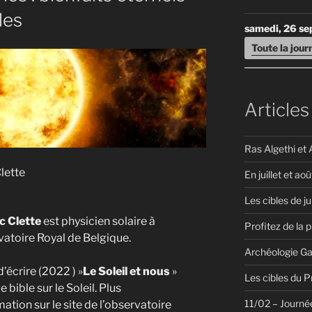
les
samedi, 26 s
Toute la jou
Articles
Ras Algethi et 
lette
En juillet et aoû
Les cibles de ju
c Clette
est physicien solaire à
Profitez de la 
vatoire Royal de Belgique.
Archéologie Ga
 d’écrire (2022 ) »
Le Soleil et nous
»
Les cibles du 
e bible sur le Soleil. Plus
11/02 – Journée
mation sur le site de l’observatoire