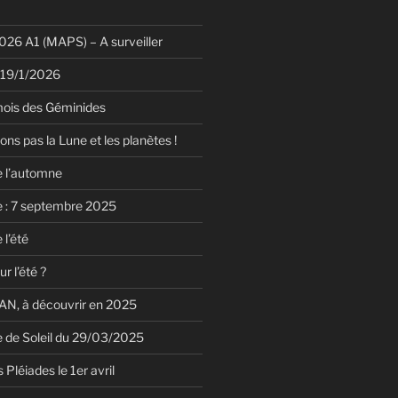
26 A1 (MAPS) – A surveiller
 19/1/2026
mois des Géminides
ions pas la Lune et les planètes !
e l’automne
e : 7 septembre 2025
 l’été
r l’été ?
N, à découvrir en 2025
le de Soleil du 29/03/2025
 Pléiades le 1er avril