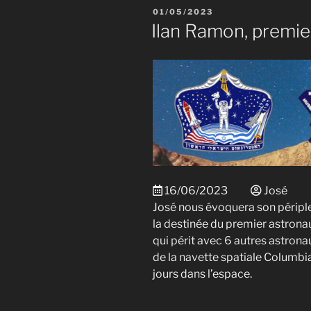
plus
PUBLIÉ
01/05/2023
convoité
LE
Ilan Ramon, premier
en
dehors
de
la
Terre »
16/06/2023
José
José nous évoquera son périple
la destinée du premier astrona
qui périt avec 6 autres astrona
de la navette spatiale Columbia
jours dans l’espace.