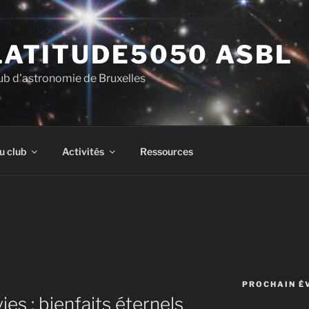
LATITUDE5050 ASBL
ub d'astronomie de Bruxelles
u club
Activités
Ressources
PROCHAIN É
ies : bienfaits éternels