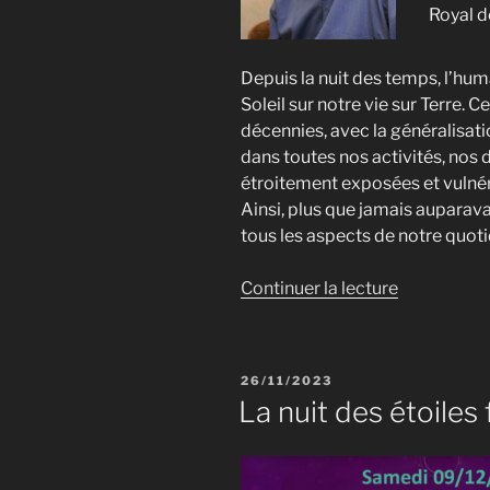
Royal d
Depuis la nuit des temps, l’huma
Soleil sur notre vie sur Terre. 
décennies, avec la généralisatio
dans toutes nos activités, nos 
étroitement exposées et vulnéra
Ainsi, plus que jamais auparava
tous les aspects de notre quoti
de
Continuer la lecture
« Le
Soleil
dans
PUBLIÉ
26/11/2023
nos
LE
La nuit des étoiles
vies
:
bienfaits