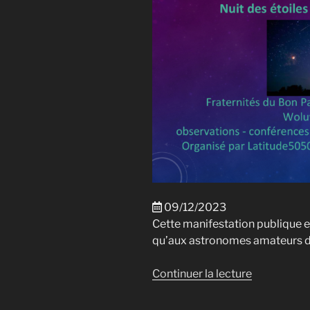
éternels
et
menaces
nouvelles »
09/12/2023
Cette manifestation publique es
qu’aux astronomes amateurs d
de
Continuer la lecture
« La
nuit