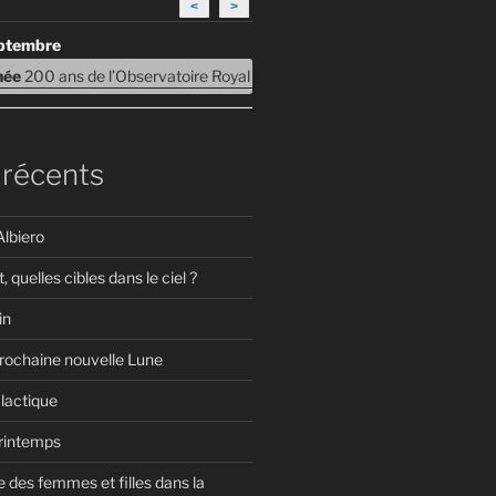
<
>
eptembre
rnée
200 ans de l’Observatoire Royal de Belgique – Journées Portes ouv
 récents
Albiero
t, quelles cibles dans le ciel ?
in
prochaine nouvelle Lune
lactique
Printemps
 des femmes et filles dans la