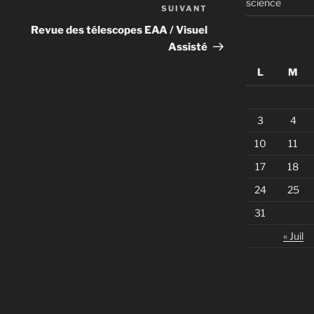
science
SUIVANT
Article
suivant
Revue des télescopes EAA / Visuel
Assisté
L
M
3
4
10
11
17
18
24
25
31
« Juil