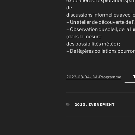
exoplanètes, l’exploration spat
de
discussions informelles avec l
– Un atelier de découverte de l
– Observation du soleil, de la lu
(dans la mesure
des possibilités météo) ;
– De légères collations pourron
T
2023-03-04-JDA-Programme
CATÉGORIES
2023
,
EVÉNEMENT