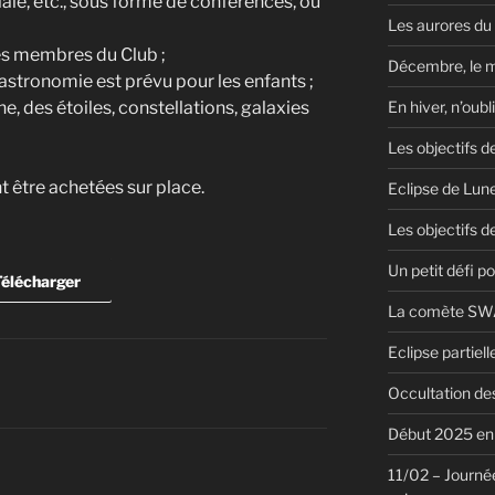
iale, etc., sous forme de conférences, ou
Les aurores du
es membres du Club ;
Décembre, le 
’astronomie est prévu pour les enfants ;
En hiver, n’oubl
ne, des étoiles, constellations, galaxies
Les objectifs d
t être achetées sur place.
Eclipse de Lun
Les objectifs de
Un petit défi pou
élécharger
La comète SWA
Eclipse partiel
Occultation des
Début 2025 en 
11/02 – Journée