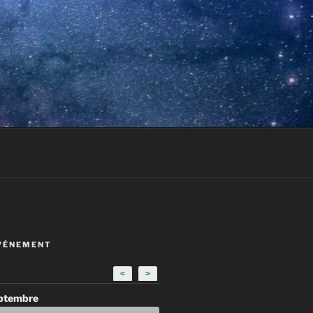
VÉNEMENT
<
>
eptembre