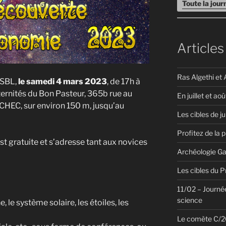
Toute la jou
Articles
Ras Algethi et 
ASBL,
le samedi 4 mars 2023
, de 17h à
ternités du Bon Pasteur, 365b rue au
En juillet et aoû
ICHEC, sur environ 150 m, jusqu’au
Les cibles de ju
Profitez de la 
t gratuite et s’adresse tant aux novices
Archéologie Ga
Les cibles du 
11/02 – Journée
science
ne, le système solaire, les étoiles, les
Le comète C/20