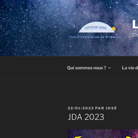
Aller
au
contenu
principal
Cl
Qui sommes nous ?
La vie d
PUBLIÉ
22/01/2023
PAR
JOSÉ
LE
JDA 2023