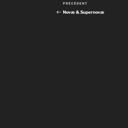
Navigation
Article
PRÉCÉDENT
de
précédent
Novæ & Supernovæ
l’article