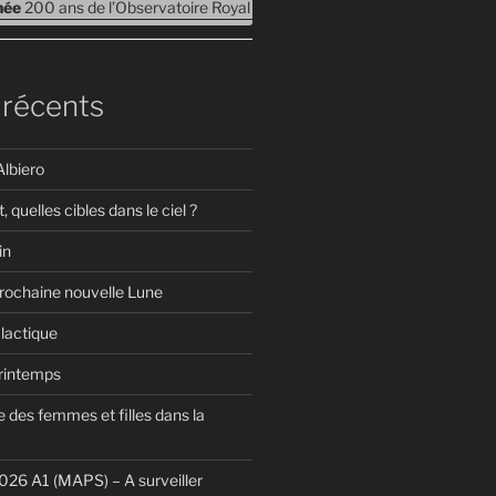
rnée
200 ans de l’Observatoire Royal de Belgique – Journées Portes ouv
 récents
Albiero
t, quelles cibles dans le ciel ?
in
prochaine nouvelle Lune
lactique
Printemps
 des femmes et filles dans la
26 A1 (MAPS) – A surveiller