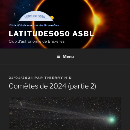
Aller
au
contenu
principal
LATITUDE5050 ASBL
Club d'astronomie de Bruxelles
Menu
PUBLIÉ
21/01/2024
PAR
THIERRY H-D
LE
Comètes de 2024 (partie 2)