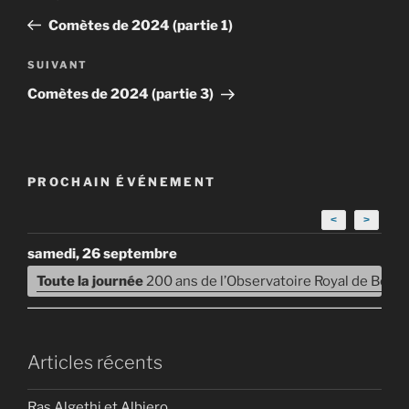
de
précédent
Comètes de 2024 (partie 1)
l’article
Article
SUIVANT
suivant
Comètes de 2024 (partie 3)
PROCHAIN ÉVÉNEMENT
<
>
samedi, 26 septembre
Toute la journée
200 ans de l’Observatoire Royal de Belg
Articles récents
Ras Algethi et Albiero