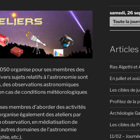
samedi, 26 s
Toute la jou
Articles
Ras Algethi et 
e5050 organise pour ses membres des
vers sujets relatifs à l’astronomie sont
En juillet et aoû
s, des observations astronomiques
Les cibles de ju
 en cas de conditions météorologiques
Profitez de la 
 ses membres d’aborder des activités
Archéologie Ga
organise également des ateliers par
 observation, en médiatisation de
Les cibles du 
d’autres domaines de l’astronomie
11/02 – Journée
ie, etc.).