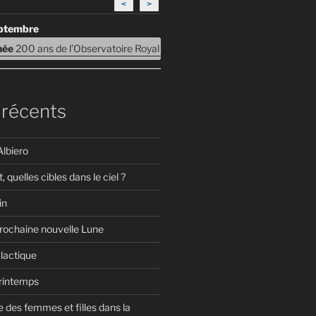
<
>
eptembre
rnée
200 ans de l’Observatoire Royal de Belgique – Journées Portes ouv
 récents
Albiero
t, quelles cibles dans le ciel ?
in
prochaine nouvelle Lune
lactique
Printemps
 des femmes et filles dans la