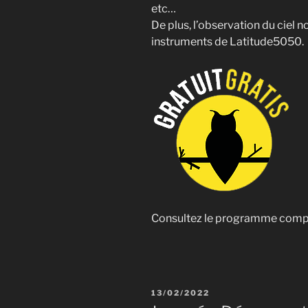
etc…
De plus, l’observation du ciel 
instruments de Latitude5050.
Consultez le programme comp
PUBLIÉ
13/02/2022
LE