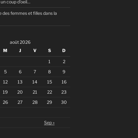
un coup d’oeil…
 des femmes et filles dans la
août 2026
M
J
V
S
D
1
2
5
6
7
8
9
12
13
14
15
16
19
20
21
22
23
26
27
28
29
30
Sep »