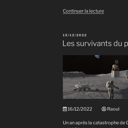
de
Continuer la lecture
« Ateliers
du
club »
PUBLIÉ
15/12/2022
LE
Les survivants du 
16/12/2022
Raoul
Un an après la catastrophe de 