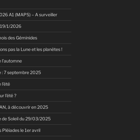
26 A1 (MAPS) – A surveiller
 19/1/2026
mois des Géminides
ions pas la Lune et les planètes !
e l’automne
e : 7 septembre 2025
 l’été
r l’été ?
N, à découvrir en 2025
le de Soleil du 29/03/2025
 Pléiades le 1er avril