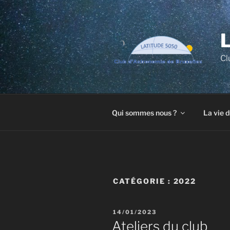
Aller
au
contenu
principal
Cl
Qui sommes nous ?
La vie d
CATÉGORIE :
2022
PUBLIÉ
14/01/2023
LE
Ateliers du club