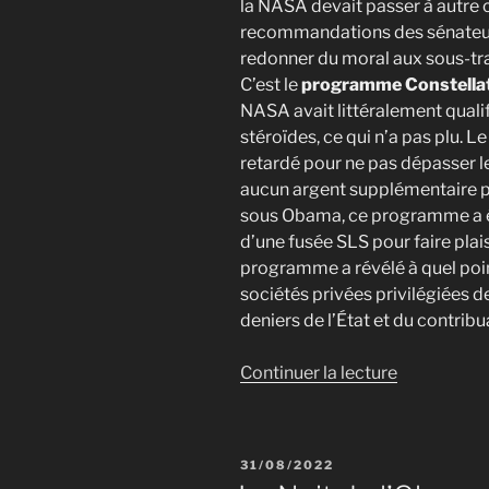
la NASA devait passer à autre c
recommandations des sénateur
redonner du moral aux sous-tra
C’est le
programme Constella
NASA avait littéralement qual
stéroïdes, ce qui n’a pas plu. L
retardé pour ne pas dépasser l
aucun argent supplémentaire po
sous Obama, ce programme a été
d’une fusée SLS pour faire plai
programme a révélé à quel poin
sociétés privées privilégiées d
deniers de l’État et du contribu
de
Continuer la lecture
« Les
survivants
du
PUBLIÉ
31/08/2022
programm
LE