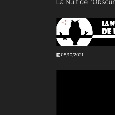
La Nuit de l’Obscu
Constellati
08/10/2021