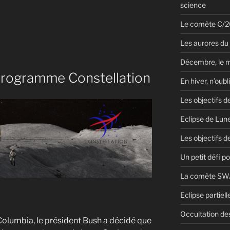
science
Le comète C/20
Les aurores du
Décembre, le 
programme Constellation
En hiver, n’oubl
Les objectifs d
Eclipse de Lun
Les objectifs de
Un petit défi pou
La comète SWA
Eclipse partiel
Occultation des
Columbia, le président Bush a décidé que