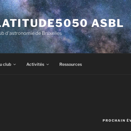
LATITUDE5050 ASBL
ub d'astronomie de Bruxelles
u club
Activités
Ressources
PROCHAIN É