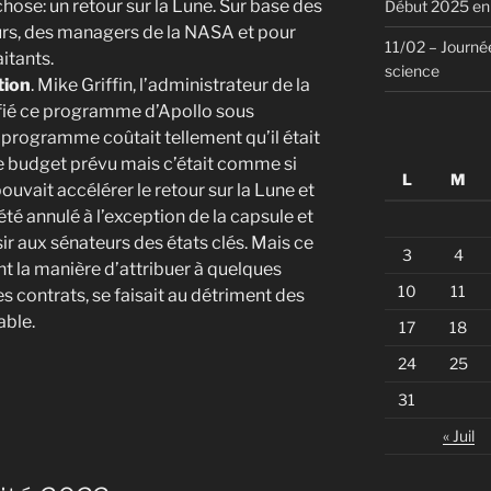
hose: un retour sur la Lune. Sur base des
Début 2025 en 
s, des managers de la NASA et pour
11/02 – Journée
itants.
science
tion
. Mike Griffin, l’administrateur de la
ifié ce programme d’Apollo sous
e programme coûtait tellement qu’il était
e budget prévu mais c’était comme si
L
M
uvait accélérer le retour sur la Lune et
 annulé à l’exception de la capsule et
sir aux sénateurs des états clés. Mais ce
3
4
t la manière d’attribuer à quelques
10
11
es contrats, se faisait au détriment des
able.
17
18
24
25
31
« Juil
e