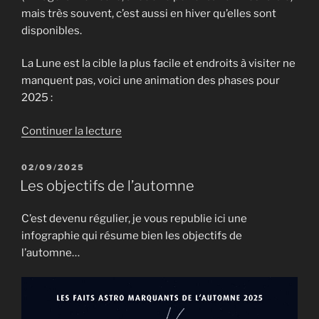
mais très souvent, c’est aussi en hiver qu’elles sont
disponibles.
La Lune est la cible la plus facile et endroits à visiter ne
manquent pas, voici une animation des phases pour
2025 :
de
Continuer la lecture
« En
hiver,
PUBLIÉ
02/09/2025
LE
n’oublions
Les objectifs de l’automne
pas
la
C’est devenu régulier, je vous republie ici une
Lune
infographie qui résume bien les objectifs de
et
l’automne…
les
planètes
! »