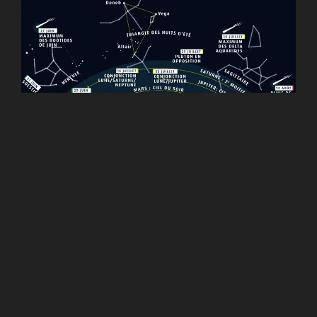
Source :
les faits astro marquants de l’été 2025
Et quelques commentaires sur base de plusieurs