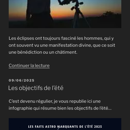
Les éclipses ont toujours fasciné les hommes, qui y
ont souvent vu une manifestation divine, que ce soit
une bénédiction ou un châtiment.
de
Continuer la lecture
« Eclipse
de
PUBLIÉ
09/06/2025
LE
Lune
Les objectifs de l’été
:
7
C’est devenu régulier, je vous republie ici une
septembre
infographie qui résume bien les objectifs de l’été…
2025 »