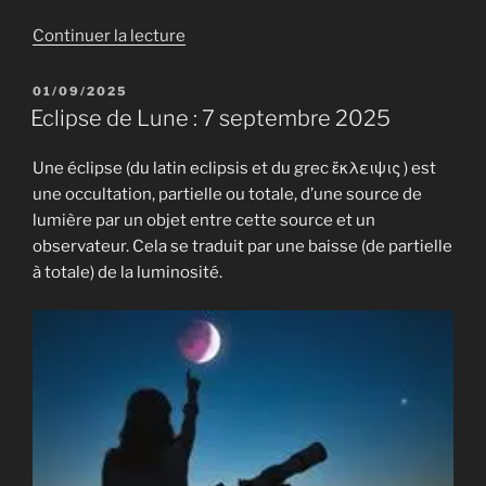
de
Continuer la lecture
« Les
objectifs
PUBLIÉ
01/09/2025
LE
de
Eclipse de Lune : 7 septembre 2025
l’automne »
Une éclipse (du latin eclipsis et du grec ἔκλειψις ) est
une occultation, partielle ou totale, d’une source de
lumière par un objet entre cette source et un
observateur. Cela se traduit par une baisse (de partielle
à totale) de la luminosité.