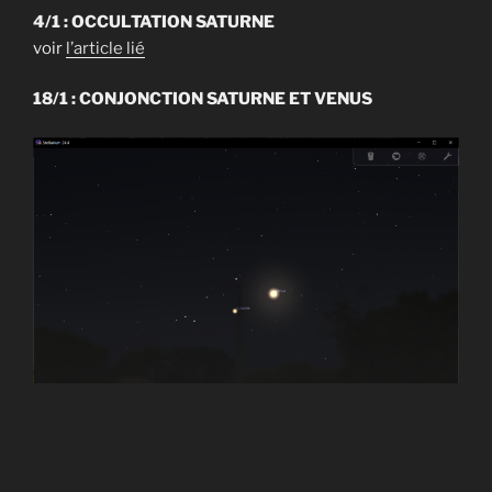
explosera,
4/1 : OCCULTATION SATURNE
il
voir
l’article lié
faudra
être
18/1 : CONJONCTION SATURNE ET VENUS
prêt. »