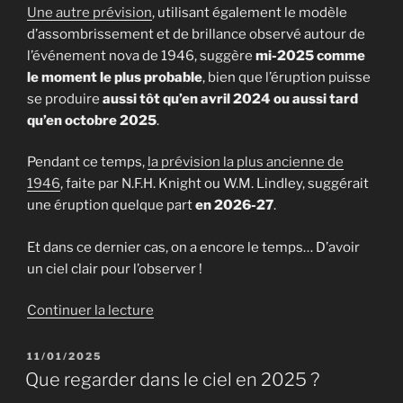
Une autre prévision
, utilisant également le modèle
d’assombrissement et de brillance observé autour de
l’événement nova de 1946, suggère
mi-2025 comme
le moment le plus probable
, bien que l’éruption puisse
se produire
aussi tôt qu’en avril 2024 ou aussi tard
qu’en octobre 2025
.
Pendant ce temps,
la prévision la plus ancienne de
1946
, faite par N.F.H. Knight ou W.M. Lindley, suggérait
une éruption quelque part
en 2026-27
.
Et dans ce dernier cas, on a encore le temps… D’avoir
un ciel clair pour l’observer !
de
Continuer la lecture
« Lorsque
la
PUBLIÉ
11/01/2025
LE
« Blaze
Que regarder dans le ciel en 2025 ?
Star »