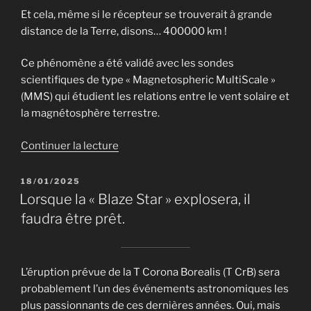
Et cela, même si le récepteur se trouverait à grande
distance de la Terre, disons… 400000 km !
Ce phénomène a été validé avec les sondes
scientifiques de type « Magnetospheric MultiScale »
(MMS) qui étudient les relations entre le vent solaire et
la magnétosphère terrestre.
de
Continuer la lecture
« Le
GPS
PUBLIÉ
18/01/2025
LE
sur
Lorsque la « Blaze Star » explosera, il
la
faudra être prêt.
Lune
? »
L’éruption prévue de la T Corona Borealis (T CrB) sera
probablement l’un des événements astronomiques les
plus passionnants de ces dernières années. Oui, mais