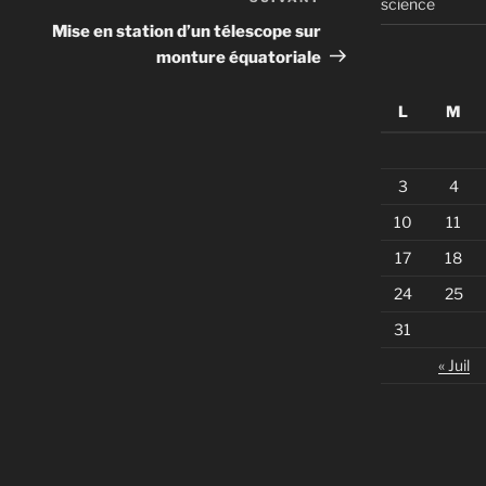
Article
science
suivant
Mise en station d’un télescope sur
monture équatoriale
L
M
3
4
10
11
17
18
24
25
31
« Juil