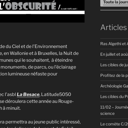
Toute la jou
Articles
Ras Algethi et 
de du Ciel et de l’Environnement
, en Wallonie et à Bruxelles, la Nuit de
En juillet et aoû
mmunes qui le souhaitent, à éteindre
Les cibles de ju
monuments, de parcs, ou l’éclairage
ution lumineuse néfaste pour
Profitez de la 
Archéologie Ga
ec l’asbl
La Besace
, Latitude5050
Les cibles du 
se déroulera cette année au Rouge-
11/02 – Journée
h à minuit.
science
ra permettra au jeune public intéressé,
Le comète C/20