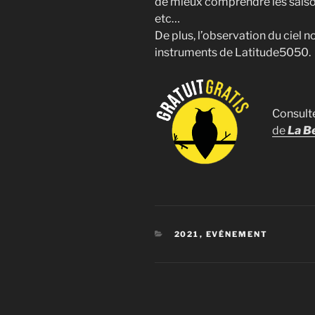
de mieux comprendre les saisons
etc…
De plus, l’observation du ciel 
instruments de Latitude5050.
Consult
de
La B
CATÉGORIES
2021
,
EVÉNEMENT
Navigation