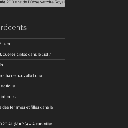
rnée
200 ans de l’Observatoire Royal de Belgique – Journées Portes ouv
 récents
Albiero
t, quelles cibles dans le ciel ?
in
prochaine nouvelle Lune
lactique
Printemps
 des femmes et filles dans la
26 A1 (MAPS) – A surveiller