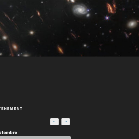
VÉNEMENT
<
>
eptembre