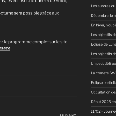
, les éclipses de Lune et de Soleil,
Les aurores du
nocturne sera possible grâce aux
Décembre, le 
En hiver, n’oubl
Les objectifs d
ez le programme complet sur
le site
Eclipse de Lun
esace
Les objectifs de
Un petit défi pou
La comète SWA
Eclipse partiel
Occultation des
Début 2025 en 
11/02 – Journée
SUIVANT