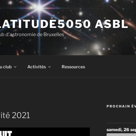
LATITUDE5050 ASBL
ub d'astronomie de Bruxelles
u club
Activités
Ressources
PROCHAIN É
rité 2021
samedi, 26 s