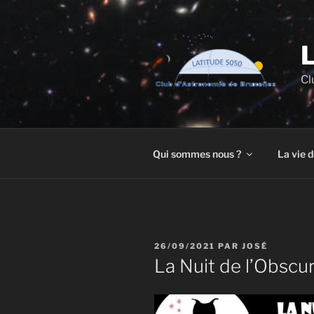
Aller
au
contenu
principal
Cl
Qui sommes nous ?
La vie d
PUBLIÉ
26/09/2021
PAR
JOSÉ
LE
La Nuit de l’Obscu