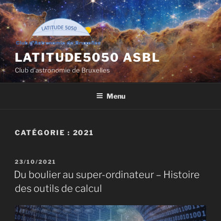
Aller
au
contenu
principal
LATITUDE5050 ASBL
Club d'astronomie de Bruxelles
Menu
CATÉGORIE :
2021
PUBLIÉ
23/10/2021
LE
Du boulier au super-ordinateur – Histoire
des outils de calcul