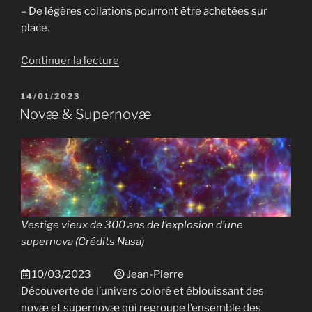
– De légères collations pourront être achetées sur
place.
de
Continuer la lecture
« JDA
2023 »
PUBLIÉ
14/01/2023
LE
Novæ & Supernovæ
Vestige vieux de 300 ans de l’explosion d’une
supernova (
Crédits Nasa
)
10/03/2023
Jean-Pierre
Découverte de l’univers coloré et éblouissant des
novæ et supernovæ qui regroupe l’ensemble des