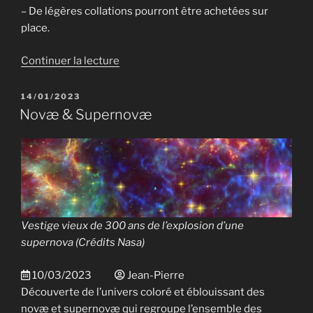
– De légères collations pourront être achetées sur
place.
de
Continuer la lecture
« JDA
2023 »
PUBLIÉ
14/01/2023
LE
Novæ & Supernovæ
Vestige vieux de 300 ans de l’explosion d’une
supernova (
Crédits Nasa
)
10/03/2023
Jean-Pierre
Découverte de l’univers coloré et éblouissant des
novæ et supernovæ qui regroupe l’ensemble des